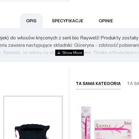
OPIS
SPECYFIKACJE
OPINIE
ejek) do włosów kręconych z serii bio Raywell! Produkty został
ia zawiera następujące składniki: Gliceryna - zdolność pobierani
; Sprawia, że włosy są elastyczne i mocne; Działa odświeżająco
e stymulują wzrost nowych włosów i chronią przed negatywnym dz
tosterole i triterpeny, które zwiększają syntezę kolagenu; Kw
lmitynowy (2-9%) i cynamonowy (1-8%).
TA SAMA KATEGORIA
TA S