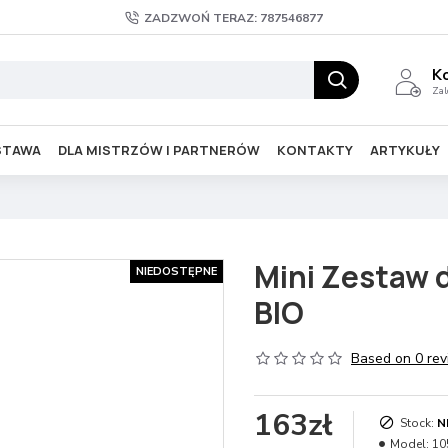
ZADZWOŃ TERAZ: 787546877
K
Zal
STAWA
DLA MISTRZÓW I PARTNERÓW
KONTAKTY
ARTYKUŁY
Mini Zestaw 
NIEDOSTĘPNE
BIO
Based on 0 rev
163zł
Stock:
N
Model:
10