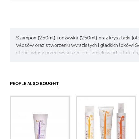
Szampon (250ml) i odżywka (250ml) oraz kryształki (ol
włosów oraz stworzeniu wyrazistych i gładkich loków! Ser
Chroni włosy przed wysuszeniem i zmiękcza ich strukturę
zawiera Witaminy A i E - silne przeciwutleniacze, któr
są odpowiedzialne za odbudowę zniszczonych włosów. Fi
(40-60%), stearynowy (20-50%), linolowy (3-11%), pa
PEOPLE ALSO BOUGHT