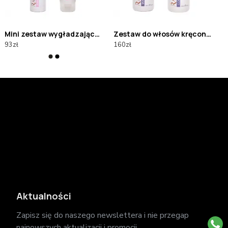
Mini zestaw wygładzający Raywell BIO BOMA
Zestaw do włosów kręconych Raywell BIO
93zł
160zł
Aktualności
Zapisz się do naszego newslettera i nie przegap
najnowszych aktualizacji i promocji