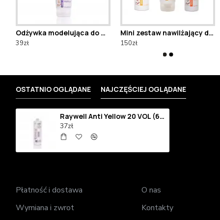
czyzn Raywell bio CAFA 250ml
Odżywka modelująca do włosów kręconych Bio Raywell Wave
Mini zestaw nawilżający do włosów suchych bio HIDRA
Mini zestaw do intensywnego nabłyszczania i nawilżania Raywell Shine Filler
Mini zestaw n
39zł
150zł
169zł
150zł
OSTATNIO OGLĄDANE
NAJCZĘŚCIEJ OGLĄDANE
Raywell Anti Yellow 20 VOL (6%) utleniacz zapobiegający żółknięciu
37zł
Płatność i dostawa
O nas
Wymiana i zwrot
Kontakty