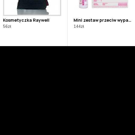
Kosmetyczka Raywell
awilżający do włosów suchych bio HIDRA
Mini zestaw normalizujący do włosów przetłuszczających się BIO RAYWELL
Mini zestaw przeciw wypadaniu włosów BIO RAYWELL
56zł
107zł
144zł