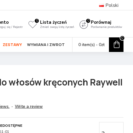
Polski
0
0
onto
Lista życzeń
Porównaj
oguj się / Rejestr
Zmień swoją listę życzeń
Porównanie produktów
0
ZESTAWY
WYMIANA I ZWROT
0 item(s) - 0zł
do włosów kręconych Raywell
iews.
-
Write a review
IEDOSTĘPNE
51-01