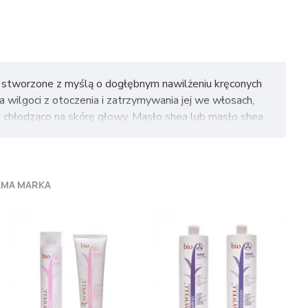
y stworzone z myślą o dogłębnym nawilżeniu kręconych
a wilgoci z otoczenia i zatrzymywania jej we włosach,
 i chłodząco na skórę głowy. Masło shea lub masło shea
iałaniem wolnych rodników; Cynk, wapń i żelazo, które
asy tłuszczowe poprawiające strukturę włosa: oleinowy
AMA MARKA