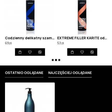
wilżenie włosów Raywell B.IO Lamellar 275 ml
Codzienny delikatny szampon EXTREMO NUTRA SHINE
EXTREME FILLER KARITE odżywka do włosów kręconych
69zł
53zł
5
OSTATNIO OGLĄDANE
NAJCZĘŚCIEJ OGLĄDANE